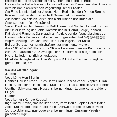
reichlich gedeckte Kaffeetafel mit Kuchen und belegten Broten.
Das köstliche Gebäck kommt traditionell von den Damen und die Brote von
dem bis dahin amtierenden Vogelkönig Dennis Tödter.
Am Ende konnten bei der Jugend Henri Berlin, bei den Damen Renate
Koebsch und bei den Herren Rolf Gevers gekrönt werden.
Alle neuen Majestäten ließen sich nicht lumpen und luden alle
Anwesenden auf ein Getränk ein.
Vielen Dank an den Tresen mit Ralf, Heiner und Nicole. Und natürlich an
die Unterstützung der Schießkommission mit Bernd, Börge, Richard,
Patrick und Ramona. Dank auch an Patrick, der den Vogelabschuss der
Herren mittels Kamera auf die Leinwand gezaubert hat
🥳💪🏻👍🏻👏🏻
.
Super Leistung auch von unserem neuen Vogelbauer Kocki.
Bei der Schützenkameradschaft geht es nun munter weiter.
Am 24.01.26 ab 20 Uhr lädt die SK alle Feierfreudigen zur Königsparty ins
Schützenhaus ein. Ganz zwanglos ohne Uniform sind alle, auch nicht
Nichtmitglieder, herzlich eingeladen.
Musikalisch begleitet wird die Party von DJ Spike. Der Eintritt liegt bei
gerade mal 10,00€
Weitere Platzierungen:
Jugend
Vogelkönig Henri Berlin
Hannes Heuser-Krone, Thies Harms-Kopf, Joscha Zabel - Zepter, Julian
Roth- Apfel, Florian Roth - linke Kralle, Laura Hassa -rechte Kralle, Linnea
Günther-Schwanz, Finja Hassa- silberner Flügel, Leonie Kunz- goldener
Flügel
Damen
Vogelkönigin Renate Koebsch
Inga Tödter-Krone, Nadine Beer-Kopf, Petra Berlin-Zepter, Heike Bathel -
Apfel, Kati Kröger- linke Kralle, Nicole Schweigert-rechte Kralle, Moni
Schulz- Schwanz, Inge Eggers - silberner Flügel, Susanne Pagels -
goldener Flügel.