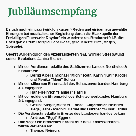
Jubiläumsempfang
Es gab nach ein paar (wirklich kurzen) Reden und einigen ausgewählte
Ehrungen bei musikalischer Begleitung durch die Blaskapelle der
Freiwilligen Feuerwehr Roydorf ein wunderbares Bratkartoffel-Buffet.
Dazu gab es zum Beispiel Leberkäse, geräucherte Pute, Matjes,
Spiegelei.
Geehrt wurden durch den Vizepräsidenten N&E Wilfried Stresow und
seiner Begleitung Janina Richert:
Mit der Verdienstmedaille des Schützenverbandes Nordheide &
Elbmarsch:
Bernd Alpers, Michael "Michi" Roth, Karin "Kati" Kröger
und Monika "Moni" Schulz
Mit der silbernen Ehrennadel des Schützenverbandes Hamburg
& Umgegend:
Hans-Heinrich "Hannes" Harms
Mit der goldenen Ehrennadel des Schützenverbandes Hamburg
& Umgegend:
Gesine Steger, Michael "Friedo" Angermeier, Heinrich
Tietje, Hans-Joachim Bathel und Günther "Günni" Bruns
Die Verdienstmedaille in Bronze des Landesverbandes bekam:
Andreas "Eggi" Eggers
Und sogar ein bronzenes Ehrenkreuz des Landesverbands
wurde verliehen an:
Thomas Reimers