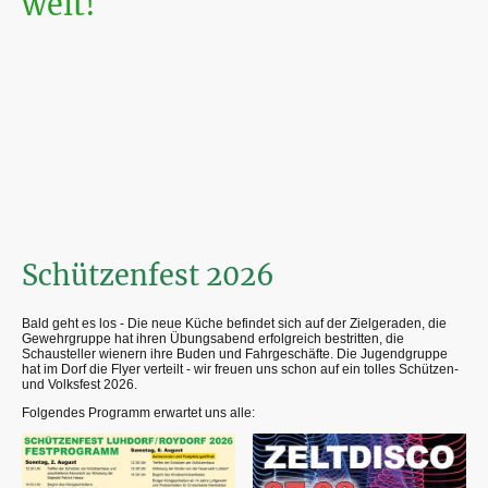
weit!
Das Programm steht, die Schausteller scharen schon mit den Hufen, die
Aspirantinnen und Aspiranten proben schon den besonderen Schuss - wir
freuen uns jetzt bereits!
Am 02.08.2026 geht es wie gewohnt mit dem Königsschießen los -
Proklamation voraussichtlich gegen 19:00 Uhr.
Schützenfest 2026
Bald geht es los - Die neue Küche befindet sich auf der Zielgeraden, die
Gewehrgruppe hat ihren Übungsabend erfolgreich bestritten, die
Schausteller wienern ihre Buden und Fahrgeschäfte. Die Jugendgruppe
hat im Dorf die Flyer verteilt - wir freuen uns schon auf ein tolles Schützen-
und Volksfest 2026.
Folgendes Programm erwartet uns alle: