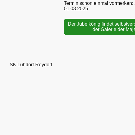
Termin schon einmal vormerken:
01.03.2025
Der Jubelkönig findet selbstver
der Galerie der Maj
SK Luhdorf-Roydorf