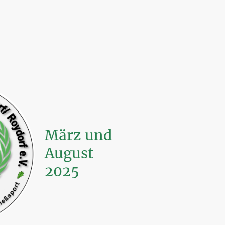
März und
August
2025