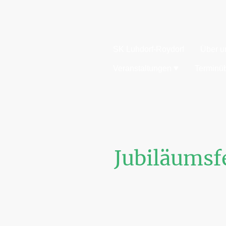
SK Luhdorf-Roydorf
Über u
Veranstaltungen
Terminüb
Jubiläumsf