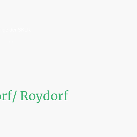
nige der SKLR
rf/ Roydorf